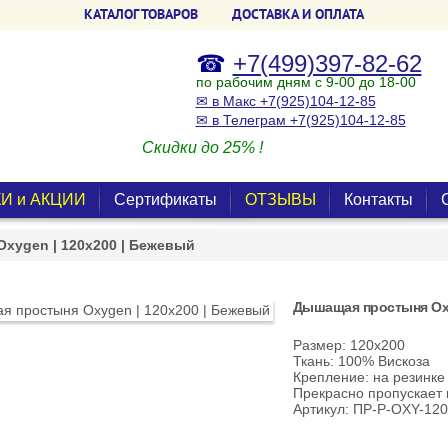
КАТАЛОГ ТОВАРОВ
ДОСТАВКА И ОПЛАТА
☎
+7(499)397-82-62
по рабочим дням с 9-00 до 18-00
✉ в Макс +7(925)104-12-85
✉ в Телеграм +7(925)104-12-85
Скидки до 25% !
И и АКЦИИ
Сертификаты
ОТЗЫВЫ
Контакты
xygen | 120х200 | Бежевый
Дышащая простыня Oxy
Размер: 120х200
Ткань: 100% Вискоза
Крепление: на резинке
Прекрасно пропускает 
Артикул: ПР-Р-OXY-120