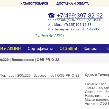
КАТАЛОГ ТОВАРОВ
ДОСТАВКА И ОПЛАТА
☎
+7(499)397-82-62
по рабочим дням с 9-00 до 18-00
✉ в Макс +7(925)104-12-85
✉ в Телеграм +7(925)104-12-85
Скидки до 25% !
И и АКЦИИ
Сертификаты
ОТЗЫВЫ
Контакты
0х220 | Всесезонное | ОЭВ-PR-О-22
Одеяло Темпере
Размер: Евро 
Ткань: 70% Хл
Сезонность: В
Наполнитель: 
Масса наполни
Артикул: ОЭВ-