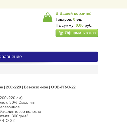
В Вашей корзине:
Товаров:
0
ед.
На сумму:
0.00
руб.
Оформить заказ
Сравнение
 | 200х220 | Всесезонное | ОЭВ-PR-О-22
(200х220 см)
опок, 30% Эвкалипт
сесезонное
Эвкалиптовое волокно
теля: 300гр/м2
PR-О-22