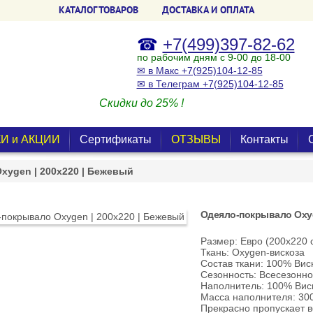
КАТАЛОГ ТОВАРОВ
ДОСТАВКА И ОПЛАТА
☎
+7(499)397-82-62
по рабочим дням с 9-00 до 18-00
✉ в Макс +7(925)104-12-85
✉ в Телеграм +7(925)104-12-85
Скидки до 25% !
И и АКЦИИ
Сертификаты
ОТЗЫВЫ
Контакты
xygen | 200х220 | Бежевый
Одеяло-покрывало Oxyg
Размер: Евро (200х220 
Ткань: Oxygen-вискоза
Состав ткани: 100% Вис
Сезонность: Всесезонн
Наполнитель: 100% Вис
Масса наполнителя: 30
Прекрасно пропускает во