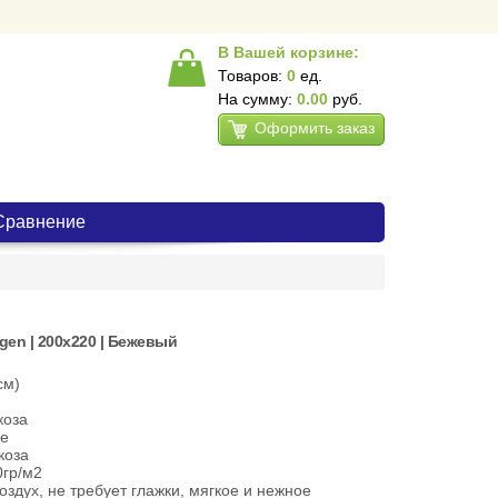
В Вашей корзине:
Товаров:
0
ед.
На сумму:
0.00
руб.
Оформить заказ
Сравнение
en | 200х220 | Бежевый
см)
коза
ое
коза
0гр/м2
здух, не требует глажки, мягкое и нежное